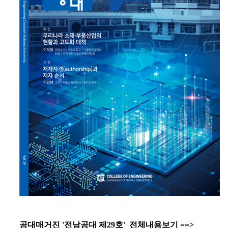
공대매거진 '전남공대 제29호' 전체내용보기 ==>