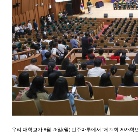
우리 대학교가
8
월
26
일
(
월
)
민주마루에서
‘
제
72
회
2023
학