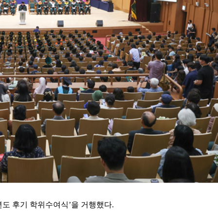
년도 후기 학위수여식
’
을 거행했다
.