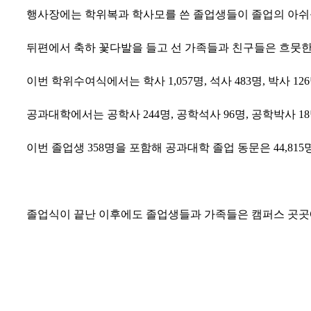
행사장에는 학위복과 학사모를 쓴 졸업생들이 졸업의 아쉬
뒤편에서 축하 꽃다발을 들고 선 가족들과 친구들은 흐뭇
이번 학위수여식에서는 학사
1,057
명
,
석사
483
명
,
박사
126
공과대학에서는 공학사
244
명
,
공학석사
96
명
,
공학박사
18
이번 졸업생 358명을 포함해 공과대학 졸업 동문은 44,815
졸업식이 끝난 이후에도 졸업생들과 가족들은 캠퍼스 곳