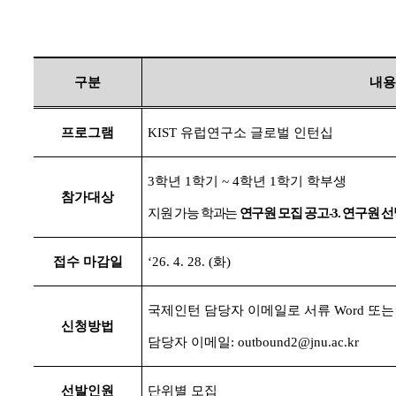
구분
내용
프로그램
KIST
유럽연구소 글로벌 인턴십
3
학년
1
학기
~ 4
학년
1
학기 학부생
참가대상
지원 가능 학과는
연구원 모집 공고
-3.
연구원 선
접수 마감일
‘26. 4. 28. (
화
)
국제인턴 담당자 이메일로 서류
Word
또
신청방법
담당자 이메일
: outbound2@jnu.ac.kr
선발인원
단위별 모집