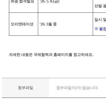
최종 합격발표
’26. 5. 8.(
금
)
선발 
일시 
오리엔테이션
‘26. 5
월 중
※
불참
자세한 내용은 국제협력과 홈페이지를 참고하세요.
첨부파일
첨부파일이(가) 없습니다.