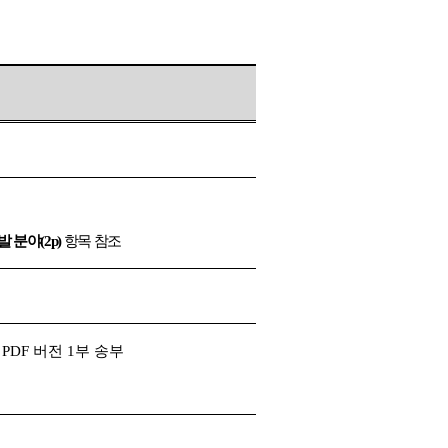
발 분야
(2p)
항목 참조
는
PDF
버전
1
부 송부