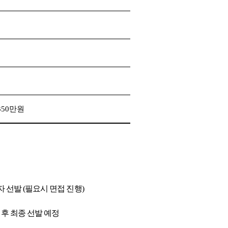
350
만원
자 선발
(
필요시 면접 진행
)
 후 최종 선발 예정