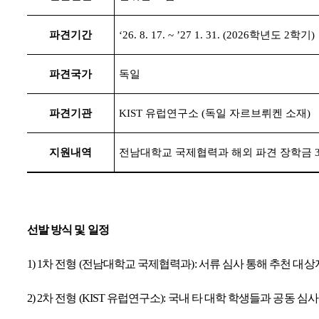
파견기간
‘26. 8. 17. ~ ’27 1. 31. (2026
학년도
2
학기
)
파견국가
독일
파견기관
KIST
유럽연구소
(
독일 자르브뤼켄 소재
)
지원내역
전남대학교 국제협력과 해외 파견 장학금
선발 방식 및 일정
1) 1
차 전형
(
전남대학교 국제협력과
):
서류 심사 통해 추천 대상
2) 2
차 전형
(KIST
유럽연구소
):
국내 타 대학 학생들과 공동 심사