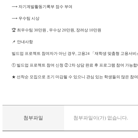
⟶
자기계발활동기록부 점수 부여
⟶
우수팀 시상
🏆
최우수팀
30
만원 , 우수상 20만원, 장려상 10만원
📌 안내사항
빌드업 프로젝트 참여자가 아닌 경우
,
고용
24
「
재학생 맞춤형 고용서비
①
빌드업 프로젝트 참여 신청
②
2
차 상담 완료 후 프로그램 참여 가능
★
선착순 모집으로 조기 마감될 수 있으니 관심 있는 학생들의 많은 참
첨부파일
첨부파일이(가) 없습니다.