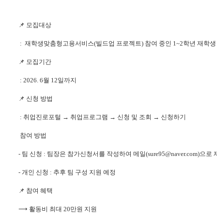
📌
모집대상
: 재학생맞춤형고용서비스
(
빌드업 프로젝트
)
참여 중인
1~2
학년 재학생
📌
모집기간
: 2026. 6
월
12
일까지
📌
신청 방법
: 취업진로포털
→
취업프로그램
→
신청 및 조회
→
신청하기
참여 방법
-
팀 신청
:
팀장은 참가신청서를 작성하여 메일
(sure95@naver.com)
으로 
-
개인 신청
:
추후 팀 구성 지원 예정
📌
참여 혜택
⟶
활동비 최대
20
만원 지원