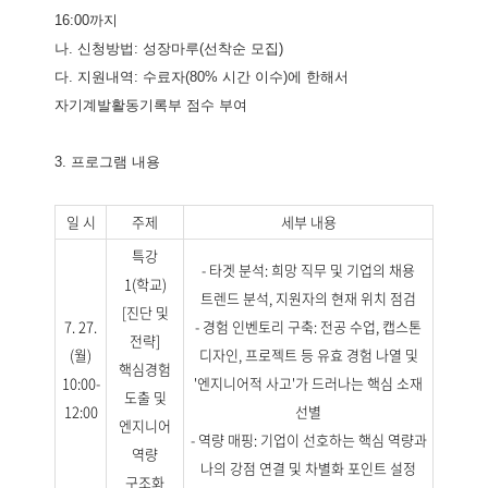
16:00까지
나. 신청방법: 성장마루(선착순 모집)
다. 지원내역: 수료자(80% 시간 이수)에 한해서
자기계발활동기록부 점수 부여
3. 프로그램 내용
일 시
주제
세부 내용
특강
- 타겟 분석: 희망 직무 및 기업의 채용
1(학교)
트렌드 분석, 지원자의 현재 위치 점검
[진단 및
7. 27.
- 경험 인벤토리 구축: 전공 수업, 캡스톤
전략]
(월)
디자인, 프로젝트 등 유효 경험 나열 및
핵심경험
10:00-
'엔지니어적 사고'가 드러나는 핵심 소재
도출 및
12:00
선별
엔지니어
- 역량 매핑: 기업이 선호하는 핵심 역량과
역량
나의 강점 연결 및 차별화 포인트 설정
구조화