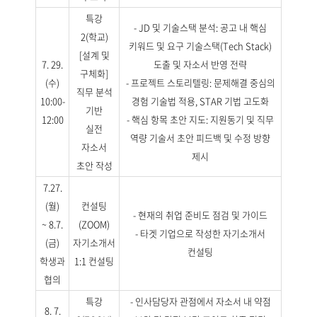
특강
- JD 및 기술스택 분석: 공고 내 핵심
2(학교)
키워드 및 요구 기술스택(Tech Stack)
[설계 및
7. 29.
도출 및 자소서 반영 전략
구체화]
(수)
- 프로젝트 스토리텔링: 문제해결 중심의
직무 분석
10:00-
경험 기술법 적용, STAR 기법 고도화
기반
12:00
- 핵심 항목 초안 지도: 지원동기 및 직무
실전
역량 기술서 초안 피드백 및 수정 방향
자소서
제시
초안 작성
7.27.
(월)
컨설팅
- 현재의 취업 준비도 점검 및 가이드
~ 8.7.
(ZOOM)
- 타겟 기업으로 작성한 자기소개서
(금)
자기소개서
컨설팅
학생과
1:1 컨설팅
협의
특강
- 인사담당자 관점에서 자소서 내 약점
8. 7.