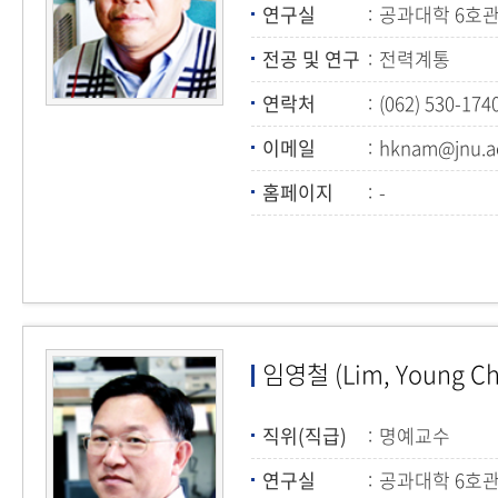
연구실
공과대학 6호관
전공 및 연구
전력계통
연락처
(062) 530-174
이메일
hknam@jnu.ac
홈페이지
-
임영철 (Lim, Young Ch
직위(직급)
명예교수
연구실
공과대학 6호관