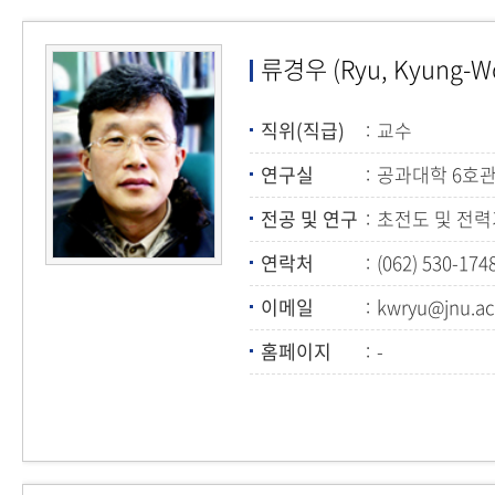
류경우 (Ryu, Kyung-W
직위(직급)
교수
연구실
공과대학 6호관
전공 및 연구
초전도 및 전
연락처
(062) 530-174
이메일
kwryu@jnu.ac
홈페이지
-