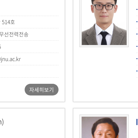
 514호
 무선전력전송
6
nu.ac.kr
자세히보기
n)