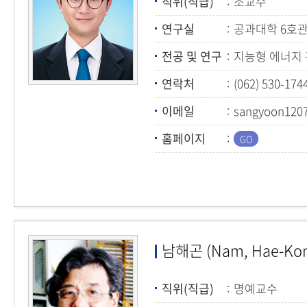
직위(직급)
조교수
연구실
공과대학 6호관
전공 및 연구
지능형 에너지
연락처
(062) 530-174
이메일
sangyoon1207
홈페이지
남해곤 (Nam, Hae-Ko
직위(직급)
명예교수