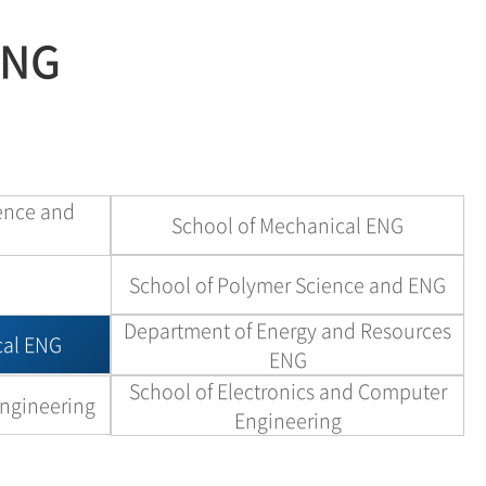
현재 페이지를 즐겨찾는 메뉴로
ENG
등록하시겠습니까?
메뉴추가
ience and
School of Mechanical ENG
School of Polymer Science and ENG
Department of Energy and Resources
cal ENG
ENG
School of Electronics and Computer
Engineering
Engineering