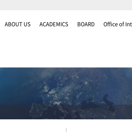
ABOUT US
ACADEMICS
BOARD
Office of In
WELCOME
SCHOOLS & DEP
NEWS & NOTICE
Office of Intern
MESSAGE FROM
FACULTY
GALLERY
THE DEAN
ABOUT US
ORGANIZATION
TIMELINE
SCHOLARSHIP
PROGRAM
CAMPUS MAP