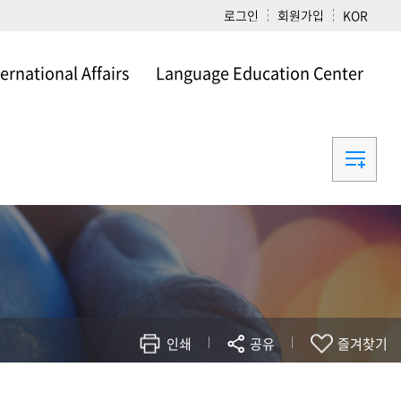
로그인
회원가입
KOR
ternational Affairs
Language Education Center
ational Affairs
Language Education Center
인쇄
공유
즐겨찾기