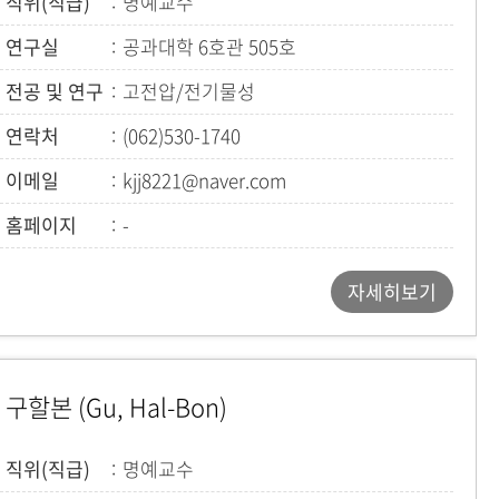
직위(직급)
명예교수
연구실
공과대학 6호관 505호
전공 및 연구
고전압/전기물성
연락처
(062)530-1740
이메일
kjj8221@naver.com
홈페이지
-
자세히보기
구할본 (Gu, Hal-Bon)
직위(직급)
명예교수