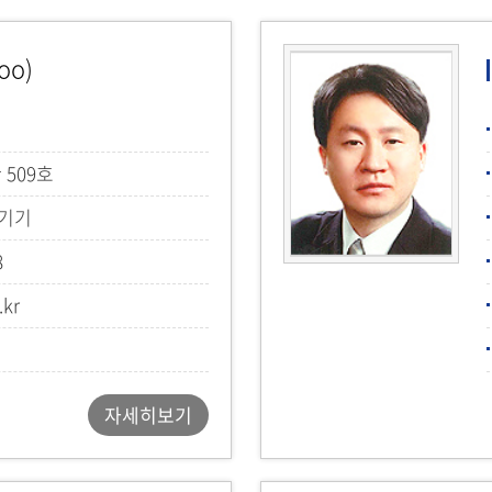
oo)
 509호
력기기
8
.kr
자세히보기