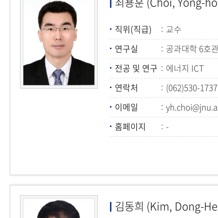
최용훈 (Choi, Yong-ho
직위(직급)
교수
연구실
공과대학 6호관
전공 및 연구
에너지 ICT
연락처
(062)530-1737
이메일
yh.choi@jnu.a
홈페이지
-
김동희 (Kim, Dong-He