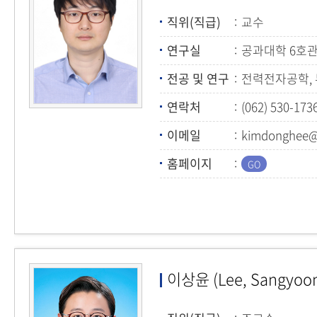
직위(직급)
교수
연구실
공과대학 6호관
전공 및 연구
전력전자공학,
연락처
(062) 530-173
이메일
kimdonghee@j
홈페이지
이상윤 (Lee, Sangyoo