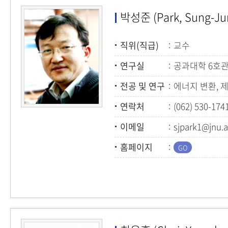
박성준 (Park, Sung-Ju
직위(직급)
교수
연구실
공과대학 6호관
전공 및 연구
에너지 변환, 
연락처
(062) 530-174
이메일
sjpark1@jnu.a
홈페이지