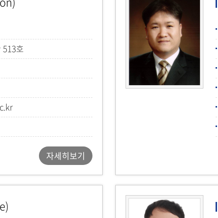
on)
 513호
c.kr
자세히보기
e)