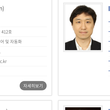
n)
 412호
제어 및 자동화
1
c.kr
자세히보기