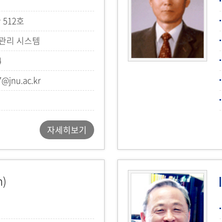
 512호
 관리 시스템
4
@jnu.ac.kr
자세히보기
n)