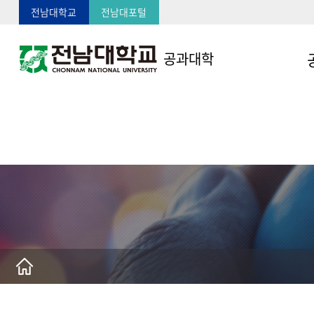
전남대학교
전남대포털
공과대학
인
교
대
연
역
기
학
오