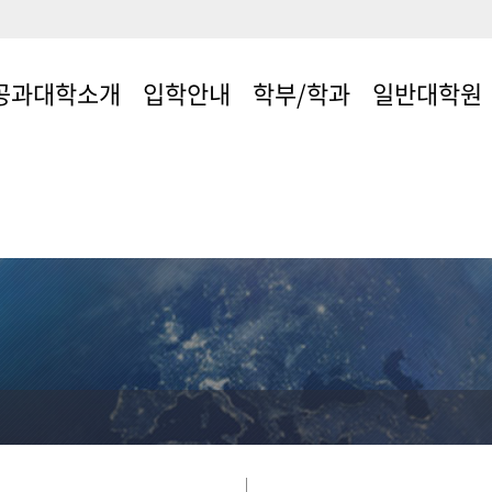
공과대학소개
입학안내
학부/학과
일반대학원
사말
입학안내
학부/학과 안내
대학원소개
육목표
교수소개
학과/협동과정
학현황
혁
대학장
구표
장단/행정실
시는길