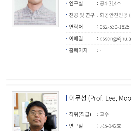
연구실
공4-314호
전공 및 연구
화공안전전공 
연락처
062-530-1825
이메일
dssong@jnu.a
홈페이지
-
이무성 (Prof. Lee, Moo
직위(직급)
교수
연구실
공5-142호