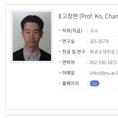
고창현 (Prof. Ko, Chan
직위(직급)
교수
연구실
공5-357호
전공 및 연구
화공소재전공 
연락처
062-530-1873
이메일
chko@jnu.ac.
홈페이지