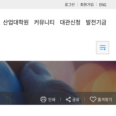
로그인
회원가입
ENG
산업대학원
커뮤니티
대관신청
발전기금
산업대학원
공지사항
유의사항 및
발전기금
신청하기
공과대학 소개 영상
주간소식지
채용정보
갤러리
공과대학
학술연구재단
공과대학 타임캡슐
민원광장
인쇄
공유
즐겨찾기
공과대학 70년사 E-
BOOK
공대 동창회