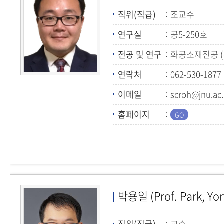
직위(직급)
조교수
연구실
공5-250호
전공 및 연구
화공소재전공 
연락처
062-530-1877
이메일
scroh@jnu.ac.
홈페이지
박용일 (Prof. Park, Yong
직위(직급)
교수