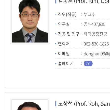
김동훈 (Prof. Kim, Do
직위(직급)
부교수
연구실
공4-407,8호
전공 및 연구
화학공정전공
(화학공정다공
연락처
062-530-1826
이메일
donghun99@jn
홈페이지
노상철 (Prof. Roh, San