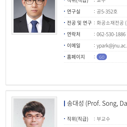
연구실
공5-352호
전공 및 연구
화공소재전공 
연락처
062-530-1886
이메일
ypark@jnu.ac.
홈페이지
송대성 (Prof. Song, D
직위(직급)
부교수